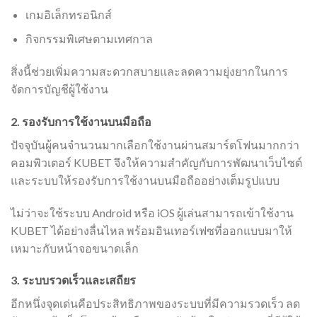
เกมอิเล็กทรอนิกส์
กิจกรรมพิเศษตามเทศกาล
สิ่งนี้ช่วยเพิ่มความสะดวกสบายและลดความยุ่งยากในการ
จัดการบัญชีผู้ใช้งาน
2. รองรับการใช้งานบนมือถือ
ปัจจุบันผู้คนจำนวนมากเลือกใช้งานผ่านสมาร์ตโฟนมากกว่า
คอมพิวเตอร์ KUBET จึงให้ความสำคัญกับการพัฒนาเว็บไซต์
และระบบให้รองรับการใช้งานบนมือถืออย่างเต็มรูปแบบ
ไม่ว่าจะใช้ระบบ Android หรือ iOS ผู้เล่นสามารถเข้าใช้งาน
KUBET ได้อย่างลื่นไหล พร้อมอินเทอร์เฟซที่ออกแบบมาให้
เหมาะกับหน้าจอขนาดเล็ก
3. ระบบรวดเร็วและเสถียร
อีกหนึ่งจุดเด่นคือประสิทธิภาพของระบบที่มีความรวดเร็ว ลด