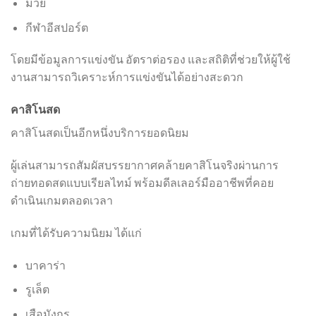
มวย
กีฬาอีสปอร์ต
โดยมีข้อมูลการแข่งขัน อัตราต่อรอง และสถิติที่ช่วยให้ผู้ใช้
งานสามารถวิเคราะห์การแข่งขันได้อย่างสะดวก
คาสิโนสด
คาสิโนสดเป็นอีกหนึ่งบริการยอดนิยม
ผู้เล่นสามารถสัมผัสบรรยากาศคล้ายคาสิโนจริงผ่านการ
ถ่ายทอดสดแบบเรียลไทม์ พร้อมดีลเลอร์มืออาชีพที่คอย
ดำเนินเกมตลอดเวลา
เกมที่ได้รับความนิยม ได้แก่
บาคาร่า
รูเล็ต
เสือมังกร