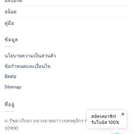
อีสปอร์ต
สล็อต
คู่มือ
ข้อมูล
นโยบายความเป็นส่วนตัว
ข้อกำหนดและเงื่อนไข
ติดต่อ
Sitemap
ที่อยู่
สมัครสมาชิก!
ถ. รัชดาภิเษก แขวงลาดยาว เขตจตุจักร กรุงเทพมหานคร
รับโบนัส 100%
10900