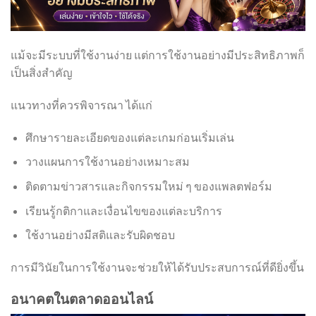
แม้จะมีระบบที่ใช้งานง่าย แต่การใช้งานอย่างมีประสิทธิภาพก็
เป็นสิ่งสำคัญ
แนวทางที่ควรพิจารณา ได้แก่
ศึกษารายละเอียดของแต่ละเกมก่อนเริ่มเล่น
วางแผนการใช้งานอย่างเหมาะสม
ติดตามข่าวสารและกิจกรรมใหม่ ๆ ของแพลตฟอร์ม
เรียนรู้กติกาและเงื่อนไขของแต่ละบริการ
ใช้งานอย่างมีสติและรับผิดชอบ
การมีวินัยในการใช้งานจะช่วยให้ได้รับประสบการณ์ที่ดียิ่งขึ้น
อนาคตในตลาดออนไลน์