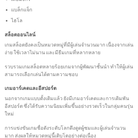
แบล็กแจ็ก
ไฮโล
สล็อตออนไลน์
เกมสล็อตยังคงเป็นหมวดหมู่ที่มีผู้เล่นจำนวนมาก เนื่องจากเล่น
ง่าย ใช้เวลาไม่นาน และมีธีมเกมที่หลากหลาย
รวบรวมเกมสล็อตหลายร้อยเกมจากผู้พัฒนาชั้นนำ ทำให้ผู้เล่น
สามารถเลือกเล่นได้ตามความชอบ
เกมอาร์เคดและอีสปอร์ต
นอกจากเกมแบบดั้งเดิมแล้ว ยังมีเกมอาร์เคดและการเดิมพัน
อีสปอร์ต ซึ่งได้รับความนิยมเพิ่มขึ้นอย่างรวดเร็วในกลุ่มคนรุ่น
ใหม่
การแข่งขันเกมชื่อดังระดับโลกดึงดูดผู้ชมและผู้เล่นจำนวน
มาก ส่งผลให้หมวดหมู่นี้เติบโตอย่างต่อเนื่อง