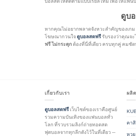
บอลสดให้ติดตามแบบเรียลไทม์ เพื่อให้แฟนบ
ดูบอ
หากคุณไม่อยากพลาดจังหวะสำคัญของเกม เพ
โฆษณากวนใจ
ดูบอลสดฟรี
รับรองว่าคุณจะไ
ฟรี ไม่กระตุก
ต้องที่นี่ที่เดียว ครบทุกคู่ คมช
เกี่ยวกับเรา
ผลิ
ดูบอลสดฟรี
เว็บไซต์ของเราคือศูนย์
KU
รวมความบันเทิงของแฟนบอลทั่ว
คาส
โลก ที่รวบรวมลิงก์ถ่ายทอดสด
ฟุตบอลจากทุกลีกดังไว้ในที่เดียว —
หวย