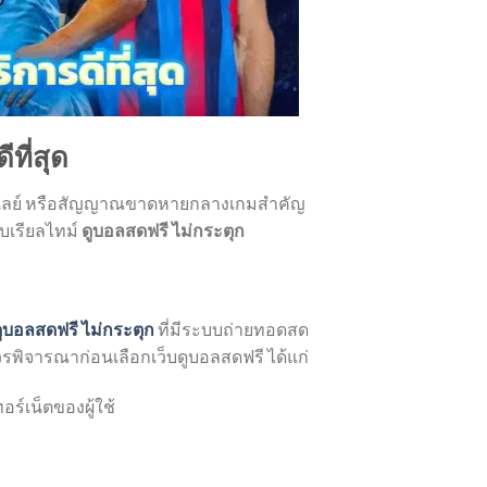
ที่สุด
งดีเลย์ หรือสัญญาณขาดหายกลางเกมสำคัญ
บเรียลไทม์
ดูบอลสดฟรี ไม่กระตุก
ูบอลสดฟรี ไม่กระตุก
ที่มีระบบถ่ายทอดสด
ควรพิจารณาก่อนเลือกเว็บดูบอลสดฟรี ได้แก่
์เน็ตของผู้ใช้