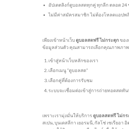
อัปเดตลิงก์ดูบอลสดทุกคู่ ทุกลีก ตลอด 24 
ไม่มีค่าสมัครสมาชิก ไม่ต้องโหลดแอปพล
เพียงเข้าหน้าเว็บ
ดูบอลสดฟรี ไม่กระตุก
ของเ
ข้อมูลส่วนตัว คุณสามารถเลือกคุณภาพภาพต
เข้าสู่หน้าเว็บหลักของเรา
เลือกเมนู “ดูบอลสด”
เลือกคู่ที่ต้องการรับชม
ระบบจะเชื่อมต่อเข้าสู่การถ่ายทอดสดทั
เพราะเรามุ่งมั่นให้บริการ
ดูบอลสดฟรี ไม่กร
สเปน, บุนเดสลีกา เยอรมนี, กัลโช่ เซเรียอา