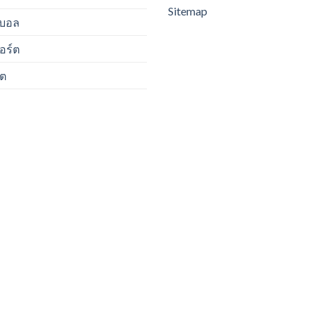
Sitemap
บอล
อร์ต
อต
อ