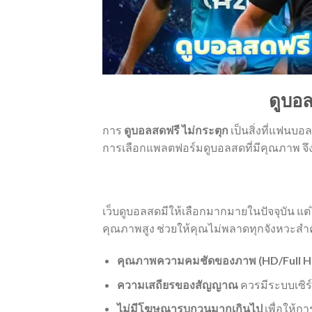
ดูบอล
การ
ดูบอลสดฟรี ไม่กระตุก
เป็นสิ่งที่แฟนบ
การเลือกแพลตฟอร์มดูบอลสดที่มีคุณภาพ จึ
เว็บดูบอลสดมีให้เลือกมากมายในปัจจุบัน แต่
คุณภาพสูง ช่วยให้คุณไม่พลาดทุกจังหวะสำคัญ
คุณภาพความคมชัดของภาพ (HD/Full H
ความเสถียรของสัญญาณ
ควรมีระบบเซิร
ไม่มีโฆษณารบกวนมากเกินไป
เพื่อให้ก