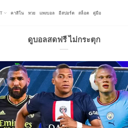
T
คาสิโน
หวย
แทงบอล
อีสปอร์ต
สล็อต
คู่มือ
ดูบอลสดฟรี ไม่กระตุก