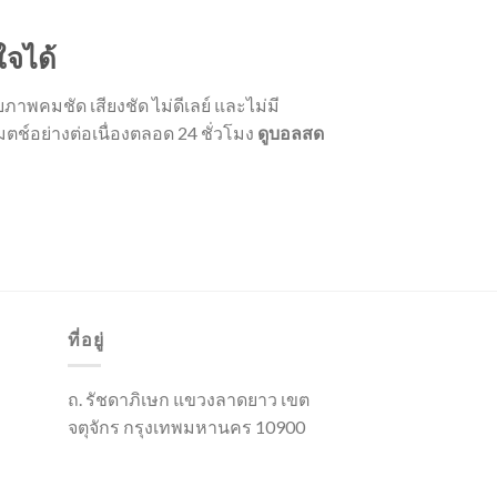
ใจได้
บภาพคมชัด เสียงชัด ไม่ดีเลย์ และไม่มี
ช์อย่างต่อเนื่องตลอด 24 ชั่วโมง
ดูบอลสด
ที่อยู่
ถ. รัชดาภิเษก แขวงลาดยาว เขต
จตุจักร กรุงเทพมหานคร 10900