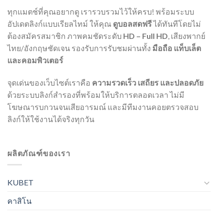
ทุกแมตช์ที่คุณอยากดู เรารวบรวมไว้ให้ครบ! พร้อมระบบ
อัปเดตลิงก์แบบเรียลไทม์ ให้คุณ
ดูบอลสดฟรี
ได้ทันทีโดยไม่
ต้องสมัครสมาชิก ภาพคมชัดระดับ
HD – Full HD
, เสียงพากย์
ไทย/อังกฤษชัดเจน รองรับการรับชมผ่านทั้ง
มือถือ แท็บเล็ต
และคอมพิวเตอร์
จุดเด่นของเว็บไซต์เราคือ
ความรวดเร็ว เสถียร และปลอดภัย
ด้วยระบบลิงก์สำรองที่พร้อมให้บริการตลอดเวลา ไม่มี
โฆษณารบกวนจนเสียอารมณ์ และมีทีมงานคอยตรวจสอบ
ลิงก์ให้ใช้งานได้จริงทุกวัน
ผลิตภัณฑ์ของเรา
KUBET
คาสิโน