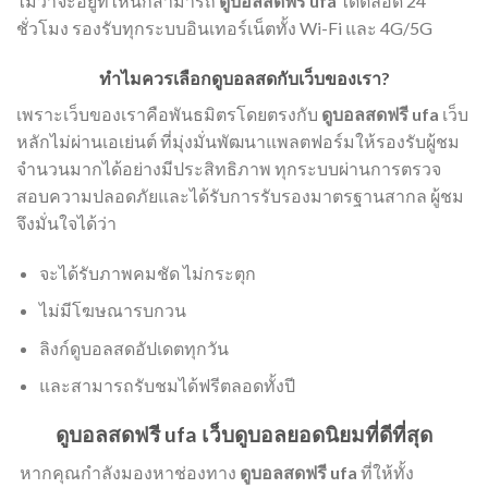
ไม่ว่าจะอยู่ที่ไหนก็สามารถ
ดูบอลสดฟรี ufa
ได้ตลอด 24
ชั่วโมง รองรับทุกระบบอินเทอร์เน็ตทั้ง Wi-Fi และ 4G/5G
ทำไมควรเลือกดูบอลสดกับเว็บของเรา?
เพราะเว็บของเราคือพันธมิตรโดยตรงกับ
ดูบอลสดฟรี ufa
เว็บ
หลักไม่ผ่านเอเย่นต์ ที่มุ่งมั่นพัฒนาแพลตฟอร์มให้รองรับผู้ชม
จำนวนมากได้อย่างมีประสิทธิภาพ ทุกระบบผ่านการตรวจ
สอบความปลอดภัยและได้รับการรับรองมาตรฐานสากล ผู้ชม
จึงมั่นใจได้ว่า
จะได้รับภาพคมชัด ไม่กระตุก
ไม่มีโฆษณารบกวน
ลิงก์ดูบอลสดอัปเดตทุกวัน
และสามารถรับชมได้ฟรีตลอดทั้งปี
ดูบอลสดฟรี ufa เว็บดูบอลยอดนิยมที่ดีที่สุด
หากคุณกำลังมองหาช่องทาง
ดูบอลสดฟรี ufa
ที่ให้ทั้ง