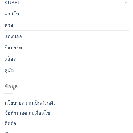
KUBET
คาสิโน
หวย
แทงบอล
อีสปอร์ต
สล็อต
คู่มือ
ข้อมูล
นโยบายความเป็นส่วนตัว
ข้อกำหนดและเงื่อนไข
ติดต่อ