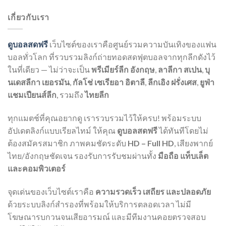
เกี่ยวกับเรา
ดูบอลสดฟรี
เว็บไซต์ของเราคือศูนย์รวมความบันเทิงของแฟน
บอลทั่วโลก ที่รวบรวมลิงก์ถ่ายทอดสดฟุตบอลจากทุกลีกดังไว้
ในที่เดียว — ไม่ว่าจะเป็น
พรีเมียร์ลีก อังกฤษ
,
ลาลีกา สเปน
,
บุ
นเดสลีกา เยอรมัน
,
กัลโช่ เซเรียอา อิตาลี
,
ลีกเอิง ฝรั่งเศส
,
ยูฟ่า
แชมเปียนส์ลีก
, รวมถึง
ไทยลีก
ทุกแมตช์ที่คุณอยากดู เรารวบรวมไว้ให้ครบ! พร้อมระบบ
อัปเดตลิงก์แบบเรียลไทม์ ให้คุณ
ดูบอลสดฟรี
ได้ทันทีโดยไม่
ต้องสมัครสมาชิก ภาพคมชัดระดับ
HD – Full HD
, เสียงพากย์
ไทย/อังกฤษชัดเจน รองรับการรับชมผ่านทั้ง
มือถือ แท็บเล็ต
และคอมพิวเตอร์
จุดเด่นของเว็บไซต์เราคือ
ความรวดเร็ว เสถียร และปลอดภัย
ด้วยระบบลิงก์สำรองที่พร้อมให้บริการตลอดเวลา ไม่มี
โฆษณารบกวนจนเสียอารมณ์ และมีทีมงานคอยตรวจสอบ