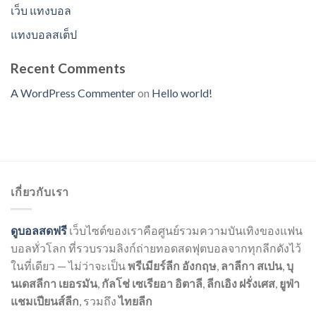
เว็บ แทงบอล
แทงบอลสเต็ป
Recent Comments
A WordPress Commenter
on
Hello world!
เกี่ยวกับเรา
ดูบอลสดฟรี
เว็บไซต์ของเราคือศูนย์รวมความบันเทิงของแฟน
บอลทั่วโลก ที่รวบรวมลิงก์ถ่ายทอดสดฟุตบอลจากทุกลีกดังไว้
ในที่เดียว — ไม่ว่าจะเป็น
พรีเมียร์ลีก อังกฤษ
,
ลาลีกา สเปน
,
บุ
นเดสลีกา เยอรมัน
,
กัลโช่ เซเรียอา อิตาลี
,
ลีกเอิง ฝรั่งเศส
,
ยูฟ่า
แชมเปียนส์ลีก
, รวมถึง
ไทยลีก