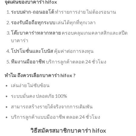
จุดเด่นของบาคาร่า hifox
ระบบฝาก-ถอนออโต้
ทำรายการง่าย ไม่ต้องรอนาน
รองรับมือถือทุกระบบ
เล่นได้ทุกที่ทุกเวลา
โต๊ะบาคาร่าหลากหลาย
ครอบคลุมเกมคลาสสิกและสปีด
บาคาร่า
โปรโมชั่นและโบนัส
คุ้มค่าต่อการลงทุน
ทีมงานมืออาชีพ
บริการลูกค้าตลอด 24 ชั่วโมง
ทำไม ถึงควรเลือกบาคาร่า hifox ?
เล่นง่าย ไม่ซับซ้อน
ระบบมั่นคง ปลอดภัย 100%
สามารถสร้างรายได้จริงจากการเดิมพัน
บริการลูกค้าแบบมืออาชีพ ตลอด 24 ชั่วโมง
วิธีสมัครสมาชิกบาคาร่า hifox