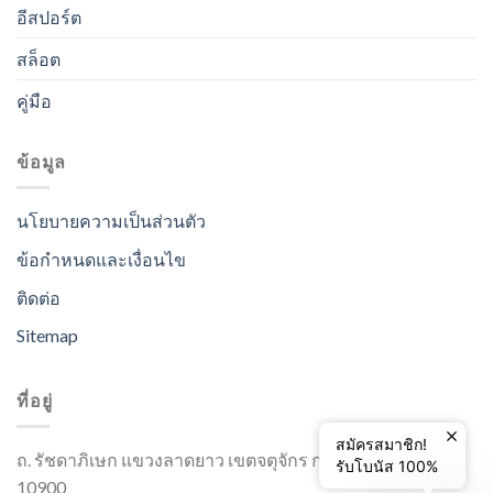
อีสปอร์ต
สล็อต
คู่มือ
ข้อมูล
นโยบายความเป็นส่วนตัว
ข้อกำหนดและเงื่อนไข
ติดต่อ
Sitemap
ที่อยู่
สมัครสมาชิก!
ถ. รัชดาภิเษก แขวงลาดยาว เขตจตุจักร กรุงเทพมหานคร
รับโบนัส 100%
10900