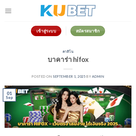
Skip
to
content
เข้าสู่ระบบ
สมัครสมาชิก
คาสิโน
บาคาร่า hifox
POSTED ON
SEPTEMBER 1, 2025
BY
ADMIN
01
Sep