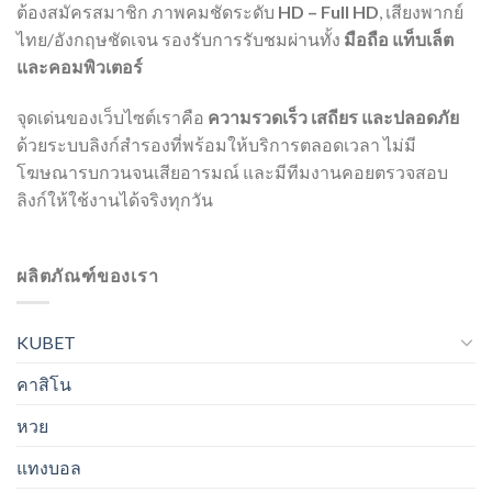
ต้องสมัครสมาชิก ภาพคมชัดระดับ
HD – Full HD
, เสียงพากย์
ไทย/อังกฤษชัดเจน รองรับการรับชมผ่านทั้ง
มือถือ แท็บเล็ต
และคอมพิวเตอร์
จุดเด่นของเว็บไซต์เราคือ
ความรวดเร็ว เสถียร และปลอดภัย
ด้วยระบบลิงก์สำรองที่พร้อมให้บริการตลอดเวลา ไม่มี
โฆษณารบกวนจนเสียอารมณ์ และมีทีมงานคอยตรวจสอบ
ลิงก์ให้ใช้งานได้จริงทุกวัน
ผลิตภัณฑ์ของเรา
KUBET
คาสิโน
หวย
แทงบอล