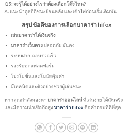
Q5: จะรู้ได้อย่างไรว่าต้องเลือกโต๊ะไหน?
A: แนะนำดูสถิติชนะย้อนหลัง และเค้าไพ่ก่อนเริ่มเดิมพัน
สรุป ข้อดีของการเลือกบาคาร่า hifox
เล่นบาคาร่าได้เงินจริง
บาคาร่าเว็บตรง
ปลอดภัย มั่นคง
ระบบฝาก-ถอนรวดเร็ว
รองรับทุกแพลตฟอร์ม
โปรโมชั่นและโบนัสคุ้มค่า
มีเทคนิคและตัวอย่างช่วยผู้เล่นชนะ
หากคุณกำลังมองหา
บาคาร่าออนไลน์
ที่เล่นง่าย ได้เงินจริง
และมีความน่าเชื่อถือสูง
บาคาร่า hifox
คือคำตอบที่ดีที่สุด