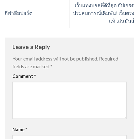
เว็บแทงบอลที่ดีที่สุด อัปเกรด
กีฬาอีสปอร์ต
ประสบการณ์เดิมพัน! เว็บตรง
แท้ เล่นมันส์
Leave a Reply
Your email address will not be published.
Required
fields are marked
*
Comment
*
Name
*