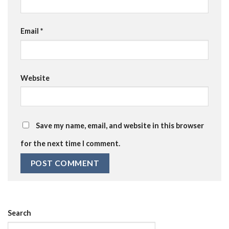
Email
*
Website
Save my name, email, and website in this browser
for the next time I comment.
Search