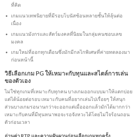
ที่คิด
เกมแนวเทพนิยายที่มีรอบโบนัสซ้อนหลายชั้นให้ลุ้นต่อ
เนื่อง
เกมแนวมังกรและสัตว์มงคลที่นิยมในกลุ่มคนชอบเลข
มงคล
เกมใหม่ที่ออกทุกเดือนซึ่งมักมีกลไกพิเศษที่ค่ายทดลองมา
ก่อนหน้านี้
วิธีเลือกเกม PG ให้เหมาะกับทุนและสไตล์การเล่น
ของตัวเอง
ไม่ใช่ทุกเกมที่เหมาะกับทุกคน บางเกมออกแบบมาให้แตกบ่อย
แต่ได้น้อยต่อรอบ เหมาะกับคนที่อยากเล่นไปเรื่อยๆ ให้สนุก
ส่วนบางเกมรอนานกว่าจะออกแต่เมื่อออกแล้วมักได้มากกว่า
เหมาะกับคนที่มีทุนหนาพอจะรอจังหวะได้โดยไม่ใจร้อนถอน
ตัวก่อนเวลา
อ่านค่า RTP และความผันผวนก่อนเลือกเกมทุกครั้ง