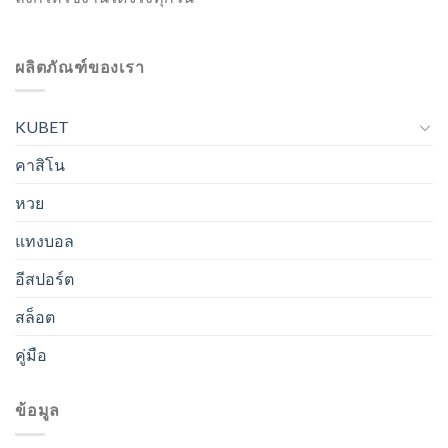
ผลิตภัณฑ์ของเรา
KUBET
คาสิโน
หวย
แทงบอล
อีสปอร์ต
สล็อต
คู่มือ
ข้อมูล