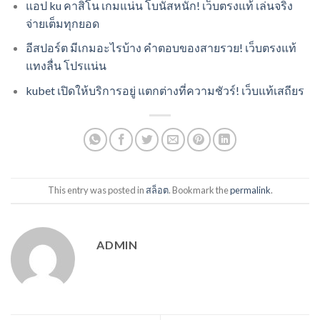
แอป ku คาสิโน เกมแน่น โบนัสหนัก! เว็บตรงแท้ เล่นจริง
จ่ายเต็มทุกยอด
อีสปอร์ต มีเกมอะไรบ้าง คำตอบของสายรวย! เว็บตรงแท้
แทงลื่น โปรแน่น
kubet เปิดให้บริการอยู่ แตกต่างที่ความชัวร์! เว็บแท้เสถียร
This entry was posted in
สล็อต
. Bookmark the
permalink
.
ADMIN