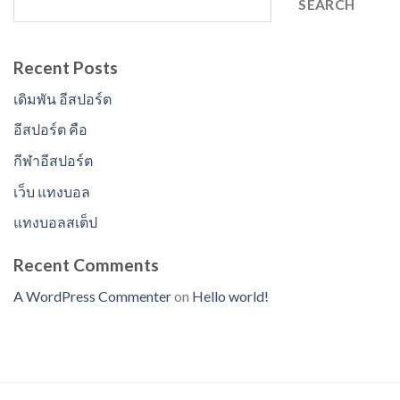
SEARCH
Recent Posts
เดิมพัน อีสปอร์ต
อีสปอร์ต คือ
กีฬาอีสปอร์ต
เว็บ แทงบอล
แทงบอลสเต็ป
Recent Comments
A WordPress Commenter
on
Hello world!