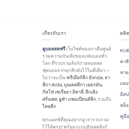
เกี่ยวกับเรา
ผลิ
ดูบอลสดฟรี
เว็บไซต์ของเราคือศูนย์
KU
รวมความบันเทิงของแฟนบอลทั่ว
คาส
โลก ที่รวบรวมลิงก์ถ่ายทอดสด
ฟุตบอลจากทุกลีกดังไว้ในที่เดียว —
หวย
ไม่ว่าจะเป็น
พรีเมียร์ลีก อังกฤษ
,
ลา
แทง
ลีกา สเปน
,
บุนเดสลีกา เยอรมัน
,
กัลโช่ เซเรียอา อิตาลี
,
ลีกเอิง
อีสป
ฝรั่งเศส
,
ยูฟ่า แชมเปียนส์ลีก
, รวมถึง
สล็
ไทยลีก
คู่มื
ทุกแมตช์ที่คุณอยากดู เรารวบรวม
ไว้ให้ครบ! พร้อมระบบอัปเดตลิงก์