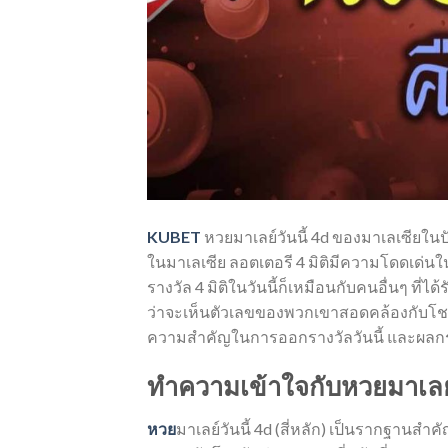
KUBET
หวยมาเลย์วันนี้ 4d ของมาเลเซียในปั
ในมาเลเซีย ลอตเตอรี 4 มิติมีความโดดเด่น
รางวัล 4 มิติในวันนี้ก็เหมือนกับคนอื่นๆ ที่
ว่าจะเห็นตัวเลขของพวกเขาสอดคล้องกับโช
ความสำคัญในการออกรางวัลวันนี้ และผลกร
ทำความเข้าใจกับหวยมาเลย์ว
หวย
มาเลย์วันนี้ 4d (สี่หลัก) เป็นรากฐานส