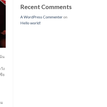
Recent Comments
A WordPress Commenter
on
Hello world!
นัน
วัง
ซีย
วม