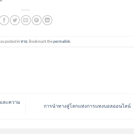
was posted in
หวย
. Bookmark the
permalink
.
ยและความ
การนำทางสู่โลกแห่งการแทงบอลออนไลน์