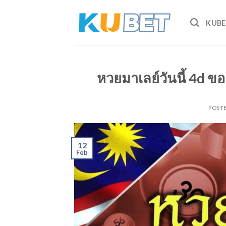
Skip
to
KUBE
content
หวยมาเลย์วันนี้ 4d ของ
POST
12
Feb