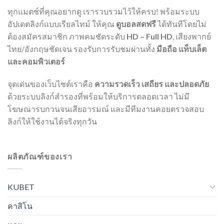
ทุกแมตช์ที่คุณอยากดู เรารวบรวมไว้ให้ครบ! พร้อมระบบ
อัปเดตลิงก์แบบเรียลไทม์ ให้คุณ
ดูบอลสดฟรี
ได้ทันทีโดยไม่
ต้องสมัครสมาชิก ภาพคมชัดระดับ
HD – Full HD
, เสียงพากย์
ไทย/อังกฤษชัดเจน รองรับการรับชมผ่านทั้ง
มือถือ แท็บเล็ต
และคอมพิวเตอร์
จุดเด่นของเว็บไซต์เราคือ
ความรวดเร็ว เสถียร และปลอดภัย
ด้วยระบบลิงก์สำรองที่พร้อมให้บริการตลอดเวลา ไม่มี
โฆษณารบกวนจนเสียอารมณ์ และมีทีมงานคอยตรวจสอบ
ลิงก์ให้ใช้งานได้จริงทุกวัน
ผลิตภัณฑ์ของเรา
KUBET
คาสิโน