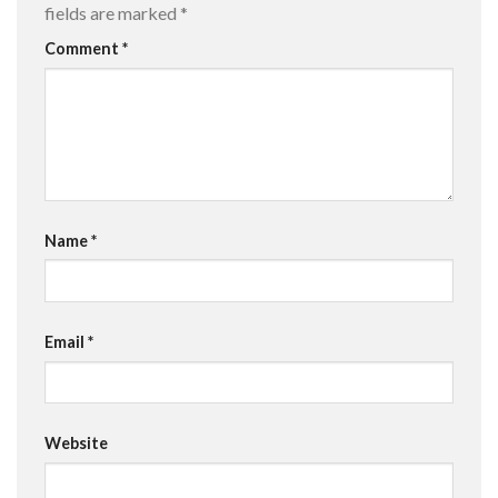
fields are marked
*
Comment
*
Name
*
Email
*
Website