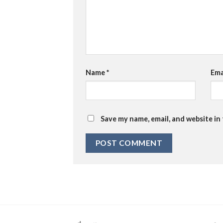
Name
*
Ema
Save my name, email, and website in