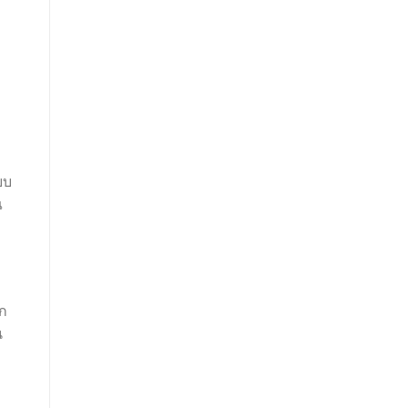
บบ
ณ
าก
น