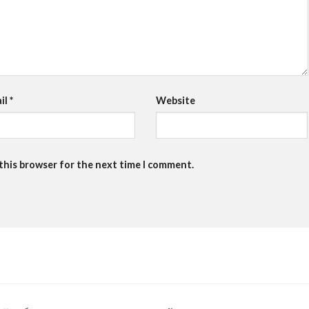
il
*
Website
 this browser for the next time I comment.