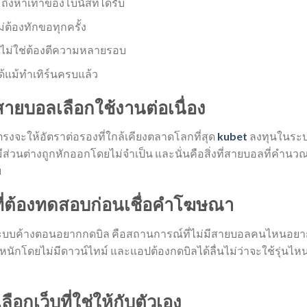
ึงห้าเท่าของโบนัสที่ได้รับ
่ต้องทักขอทุกครั้ง
ียวไม่ใช่ต้องตีความหลายรอบ
ด้แม้ทำเทิร์นครบแล้ว
ายบอลเลือกใช้งานต่อเนื่อง
รงจะให้อัตราต่อรองที่ใกล้เคียงตลาดโลกที่สุด
kubet
ลงทุนในระ
่มีส่วนต่างถูกหักออกโดยไม่จำเป็น และนั่นคือสิ่งที่สายบอลที่คำนว
บ
งที่ต้องทดสอบก่อนเชื่อคำโฆษณา
ล้วระบบค้างตอนอยากกดบิล คือสถานการณ์ที่ไม่มีสายบอลคนไหนอย
กหนักโดยไม่มีดาวน์ไทม์ และแอปต้องกดบิลได้ลื่นไม่ว่าจะใช้รุ่นไห
ลือกเว็บที่ใช่ให้กับตัวเอง