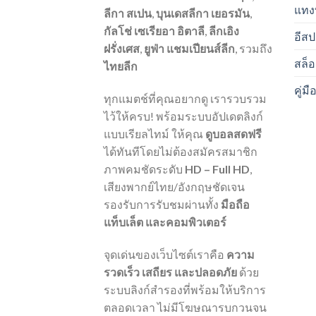
แทง
ลีกา สเปน
,
บุนเดสลีกา เยอรมัน
,
กัลโช่ เซเรียอา อิตาลี
,
ลีกเอิง
อีสป
ฝรั่งเศส
,
ยูฟ่า แชมเปียนส์ลีก
, รวมถึง
สล็
ไทยลีก
คู่มื
ทุกแมตช์ที่คุณอยากดู เรารวบรวม
ไว้ให้ครบ! พร้อมระบบอัปเดตลิงก์
แบบเรียลไทม์ ให้คุณ
ดูบอลสดฟรี
ได้ทันทีโดยไม่ต้องสมัครสมาชิก
ภาพคมชัดระดับ
HD – Full HD
,
เสียงพากย์ไทย/อังกฤษชัดเจน
รองรับการรับชมผ่านทั้ง
มือถือ
แท็บเล็ต และคอมพิวเตอร์
จุดเด่นของเว็บไซต์เราคือ
ความ
รวดเร็ว เสถียร และปลอดภัย
ด้วย
ระบบลิงก์สำรองที่พร้อมให้บริการ
ตลอดเวลา ไม่มีโฆษณารบกวนจน