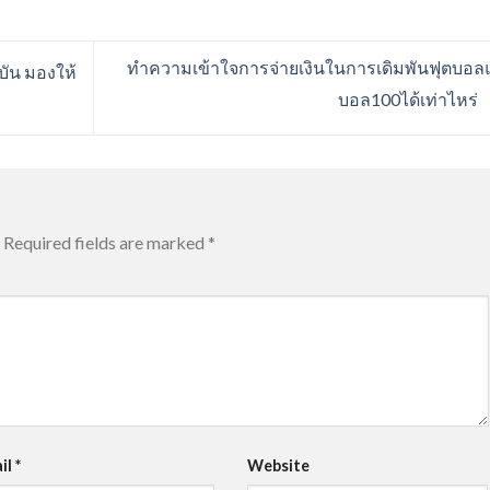
ทำความเข้าใจการจ่ายเงินในการเดิมพันฟุตบอล
บัน มองให้
บอล100ได้เท่าไหร่
Required fields are marked
*
il
*
Website