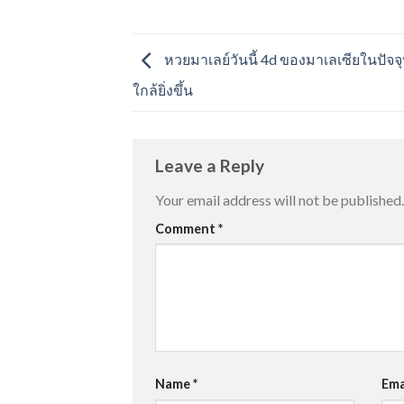
หวยมาเลย์วันนี้ 4d ของมาเลเซียในปัจจุ
ใกล้ยิ่งขึ้น
Leave a Reply
Your email address will not be published.
Comment
*
Name
*
Ema