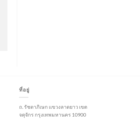
ที่อยู่
ถ. รัชดาภิเษก แขวงลาดยาว เขต
จตุจักร กรุงเทพมหานคร 10900