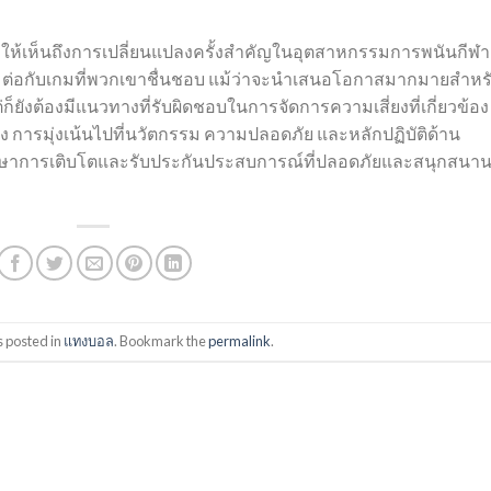
ห้เห็นถึงการเปลี่ยนแปลงครั้งสำคัญในอุตสาหกรรมการพนันกีฬา
อมต่อกับเกมที่พวกเขาชื่นชอบ แม้ว่าจะนำเสนอโอกาสมากมายสำหร
ยังต้องมีแนวทางที่รับผิดชอบในการจัดการความเสี่ยงที่เกี่ยวข้อง
 การมุ่งเน้นไปที่นวัตกรรม ความปลอดภัย และหลักปฏิบัติด้าน
ักษาการเติบโตและรับประกันประสบการณ์ที่ปลอดภัยและสนุกสนา
s posted in
แทงบอล
. Bookmark the
permalink
.