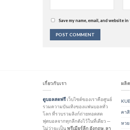
Save my name, email, and website in
เกี่ยวกับเรา
ผลิ
ดูบอลสดฟรี
เว็บไซต์ของเราคือศูนย์
KU
รวมความบันเทิงของแฟนบอลทั่ว
คาส
โลก ที่รวบรวมลิงก์ถ่ายทอดสด
ฟุตบอลจากทุกลีกดังไว้ในที่เดียว —
หวย
ไม่ว่าจะเป็น
พรีเมียร์ลีก อังกฤษ
,
ลา