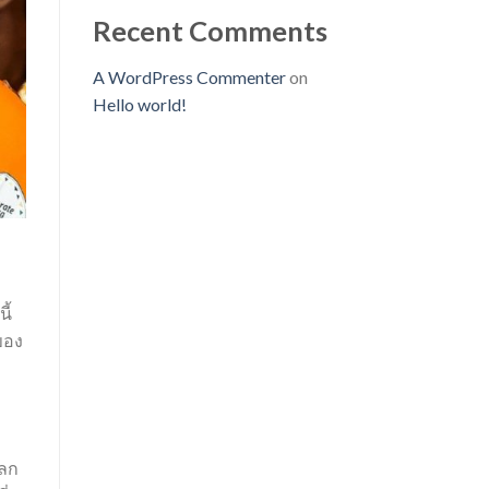
Recent Comments
A WordPress Commenter
on
Hello world!
ี้
ของ
โลก