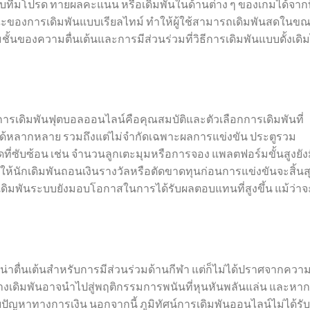
บทีมโปรด ทายผลคะแนน หรือเดิมพันในด้านต่าง ๆ ของเกมได้จากท
กษณะของการเดิมพันแบบเรียลไทม์ ทำให้ผู้ใช้สามารถเดิมพันสดในขณะ
ั้นของความตื่นเต้นและการมีส่วนร่วมที่วิธีการเดิมพันแบบดั้งเดิม
การเดิมพันฟุตบอลออนไลน์คือคุณสมบัติและตัวเลือกการเดิมพันที่
ได้หลากหลาย รวมถึงแต่ไม่จำกัดเฉพาะผลการแข่งขัน ประตูรวม
ดที่ซับซ้อน เช่น จำนวนลูกเตะมุมหรือการจอง แพลตฟอร์มขั้นสูงยัง
่วยให้นักเดิมพันถอนเงินรางวัลหรือตัดขาดทุนก่อนการแข่งขันจะสิ้นส
ิมพันระบบยังมอบโอกาสในการได้รับผลตอบแทนที่สูงขึ้น แม้ว่าจ
่าตื่นเต้นสำหรับการมีส่วนร่วมด้านกีฬา แต่ก็ไม่ได้ปราศจากควา
เดิมพันอาจนำไปสู่พฤติกรรมการพนันที่หุนหันพลันแล่น และหาก
ัญหาทางการเงิน นอกจากนี้ ภูมิทัศน์การเดิมพันออนไลน์ไม่ได้รับ