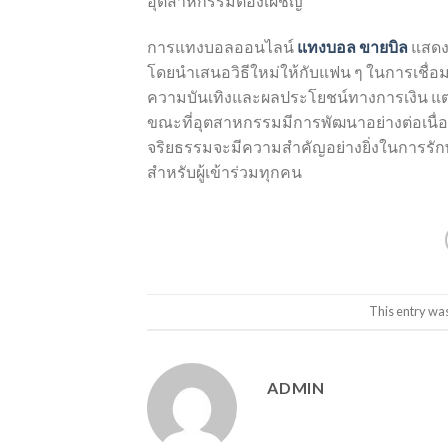
อุตสาหกรรมต้องเผชิญ
การแทงบอลออนไลน์
แทงบอล ขายบิล
แสดงใ
โดยนำเสนอวิธีใหม่ให้กับแฟน ๆ ในการเชื่
ความบันเทิงและผลประโยชน์ทางการเงิน แต่ก็
ขณะที่อุตสาหกรรมมีการพัฒนาอย่างต่อเนื่อง
จริยธรรมจะมีความสำคัญอย่างยิ่งในการร
สำหรับผู้เข้าร่วมทุกคน
This entry wa
ADMIN