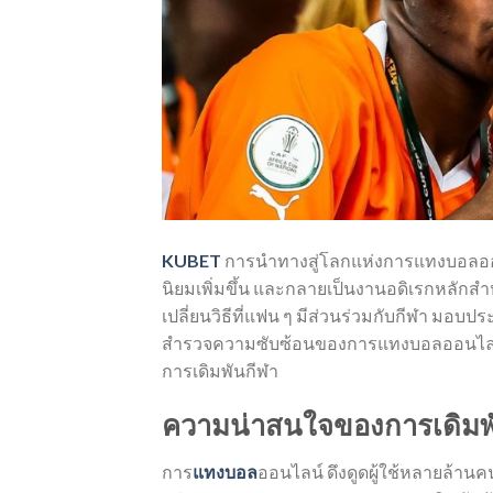
KUBET
การนำทางสู่โลกแห่งการแทงบอลออนไ
นิยมเพิ่มขึ้น และกลายเป็นงานอดิเรกหลักสำ
เปลี่ยนวิธีที่แฟน ๆ มีส่วนร่วมกับกีฬา มอบ
สำรวจความซับซ้อนของการแทงบอลออนไลน์ 
การเดิมพันกีฬา
ความน่าสนใจของการเดิมพ
การ
แทงบอล
ออนไลน์ ดึงดูดผู้ใช้หลายล้าน