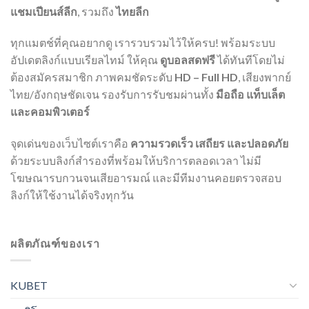
แชมเปียนส์ลีก
, รวมถึง
ไทยลีก
ทุกแมตช์ที่คุณอยากดู เรารวบรวมไว้ให้ครบ! พร้อมระบบ
อัปเดตลิงก์แบบเรียลไทม์ ให้คุณ
ดูบอลสดฟรี
ได้ทันทีโดยไม่
ต้องสมัครสมาชิก ภาพคมชัดระดับ
HD – Full HD
, เสียงพากย์
ไทย/อังกฤษชัดเจน รองรับการรับชมผ่านทั้ง
มือถือ แท็บเล็ต
และคอมพิวเตอร์
จุดเด่นของเว็บไซต์เราคือ
ความรวดเร็ว เสถียร และปลอดภัย
ด้วยระบบลิงก์สำรองที่พร้อมให้บริการตลอดเวลา ไม่มี
โฆษณารบกวนจนเสียอารมณ์ และมีทีมงานคอยตรวจสอบ
ลิงก์ให้ใช้งานได้จริงทุกวัน
ผลิตภัณฑ์ของเรา
KUBET