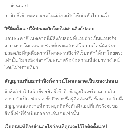
ผ่านแอป
สิทธิ์เข้าทดลองเกมใหม่ก่อนเปิดให้เล่นทั่วไปบนเว็บ
วิธีติดตั้งแอปให้ปลอดภัยโดยไม่ผ่านลิงก์ปลอม
แอป ku คาสิโน ตลาดนี้มีลิงก์ปลอมที่แอบอ้างเป็นแอปจริง
เยอะมาก โดยเฉพาะช่วงที่กระแสคาสิโนออนไลน์ดัง วิธีที่
ปลอดภัยที่สุดคือดาวน์โหลดผ่านลิงก์ที่เว็บหลักให้มาโดยตรง
เท่านั้น ไม่กดลิงก์จากโฆษณาหรือข้อความที่ส่งมาทางไลน์
โดยไม่ทราบที่มา
สัญญาณที่บอกว่าลิงก์ดาวน์โหลดอาจเป็นของปลอม
ถ้าลิงก์พาไปหน้าที่ขอสิทธิ์เข้าถึงข้อมูลในเครื่องมากเกิน
ความจำเป็น เช่น ขอเข้าถึงรายชื่อผู้ติดต่อหรือข้อความ นั่นคือ
สัญญาณอันตรายที่ควรหยุดติดตั้งทันที แอปที่แท้จริงจะขอ
สิทธิ์เท่าที่จำเป็นต่อการเล่นเกมเท่านั้น
เว็บตรงแท้ต้องผ่านอะไรก่อนที่คุณจะไว้ใจติดตั้งแอป