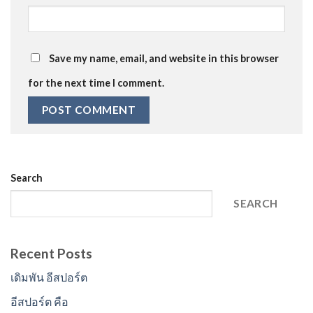
Save my name, email, and website in this browser
for the next time I comment.
Search
SEARCH
Recent Posts
เดิมพัน อีสปอร์ต
อีสปอร์ต คือ