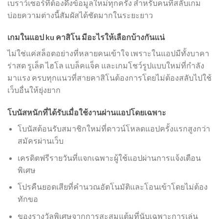
เบราว์เซอร์ที่ต้องดึงข้อมูลใหม่ทุกครั้ง สำหรับคนที่สลับเกม
บ่อยความต่างนี้สัมผัสได้ชัดมากในระยะยาว
เกมในแอป ku คาสิโน มีอะไรให้เลือกบ้างกันแน่
ไม่ใช่แค่สล็อตอย่างที่หลายคนเข้าใจ เพราะในแอปมีทั้งบาคา
ร่าสด รูเล็ต ไฮโล แบล็คแจ็ค และเกมโชว์รูปแบบใหม่ที่กำลัง
มาแรง ครบทุกแนวที่สายคาสิโนต้องการโดยไม่ต้องสลับไปใช้
เว็บอื่นให้ยุ่งยาก
โบนัสหนักที่ได้รับเมื่อใช้งานผ่านแอปโดยเฉพาะ
โบนัสต้อนรับสมาชิกใหม่ที่ดาวน์โหลดแอปครั้งแรกสูงกว่า
สมัครผ่านเว็บ
เครดิตฟรีรายวันที่แจกเฉพาะผู้ใช้แอปผ่านการแจ้งเตือน
พิเศษ
โปรคืนยอดเสียที่คำนวณอัตโนมัติและโอนเข้าโดยไม่ต้อง
ทักขอ
ของรางวัลพิเศษจากการสะสมแต้มที่นับเฉพาะการเล่น