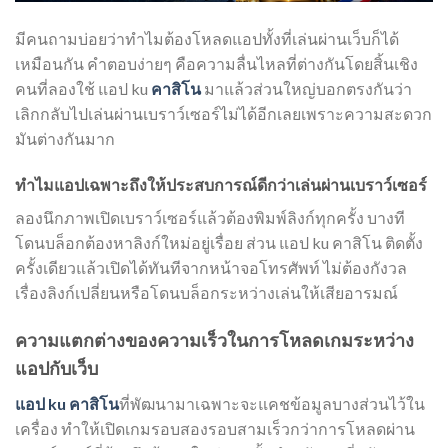
มีคนถามบ่อยว่าทำไมต้องโหลดแอปทั้งที่เล่นผ่านเว็บก็ได้
เหมือนกัน คำตอบง่ายๆ คือความลื่นไหลที่ต่างกันโดยสิ้นเชิง
คนที่ลองใช้ แอป ku
คาสิโน
มาแล้วส่วนใหญ่บอกตรงกันว่า
เลิกกลับไปเล่นผ่านเบราว์เซอร์ไม่ได้อีกเลยเพราะความสะดวก
มันต่างกันมาก
ทำไมแอปเฉพาะถึงให้ประสบการณ์ดีกว่าเล่นผ่านเบราว์เซอร์
ลองนึกภาพเปิดเบราว์เซอร์แล้วต้องพิมพ์ลิงก์ทุกครั้ง บางที
โดนบล็อกต้องหาลิงก์ใหม่อยู่เรื่อย ส่วน แอป ku คาสิโน ติดตั้ง
ครั้งเดียวแล้วเปิดได้ทันทีจากหน้าจอโทรศัพท์ ไม่ต้องกังวล
เรื่องลิงก์เปลี่ยนหรือโดนบล็อกระหว่างเล่นให้เสียอารมณ์
ความแตกต่างของความเร็วในการโหลดเกมระหว่าง
แอปกับเว็บ
แอป ku คาสิโน
ที่พัฒนามาเฉพาะจะแคชข้อมูลบางส่วนไว้ใน
เครื่อง ทำให้เปิดเกมรอบสองรอบสามเร็วกว่าการโหลดผ่าน